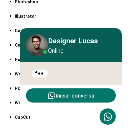
Photoshop
illustrator
CorelDRAW
Designer Lucas
Canva
Online
PowerPoint
Word
PDF
Iniciar conversa
WordPress
CapCut