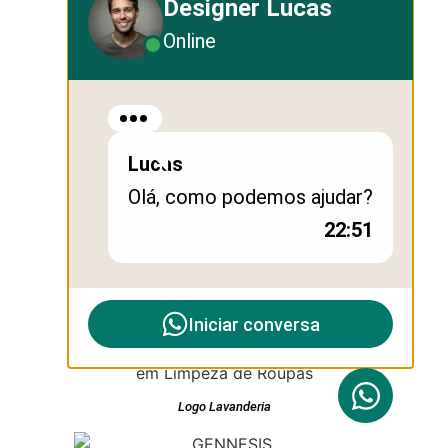
Designer Lucas
Logo Marca Clinica Aika
Online
Logo para Advogados | MF
Lucas
Olá, como podemos ajudar?
Energia Solar Engenharia e Projetos | Ssj
22:51
logo equipamentos, maquinas e locação
Logo Marca Iluminação Automotiva Maceió Leds
Iniciar conversa
Logo Lavanderia