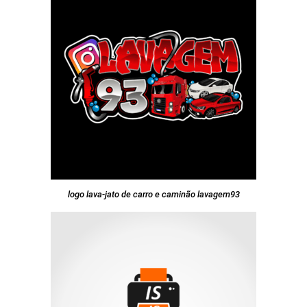
logo lava-jato de carro e caminão lavagem93