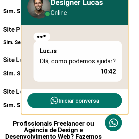
Designer Lucas
Sim. Seguimento Nº 26
Online
Site Paisagismo e Jardinagem:
Sim. Seguimento Nº 27
Lucas
Site Loja Móveis para Escritório:
Olá, como podemos ajudar?
10:42
Sim. Seguimento Nº 28
Site Loja de Quadros de Parede:
Iniciar conversa
Sim. Seguimento Nº 29
Profissionais Freelancer ou
Agência de Design e
Desenvolvimento Web? Fazemos