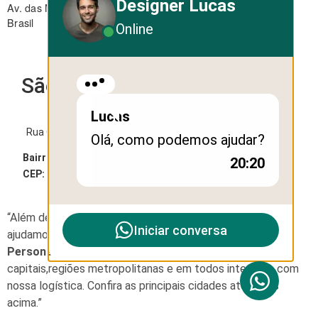
Designer Lucas
Av. das Nações Unidas, 12.495 - Brooklin - São Paulo - SP -
Brasil
Online
São Paulo
Lucas
Rua George Ohm, 230 - Torre B
Olá, como podemos ajudar?
Bairro:
Cidade Monções
20:20
CEP:
04576-020
“Além de soluções de design e webdesign, também
Iniciar conversa
ajudamos empresas com
Brindes Corporativos
Personalizados que no Brasil entregamos
em
capitais,regiões metropolitanas e em todos interiores com
nossa logística. Confira as principais cidades atendidas
acima.”