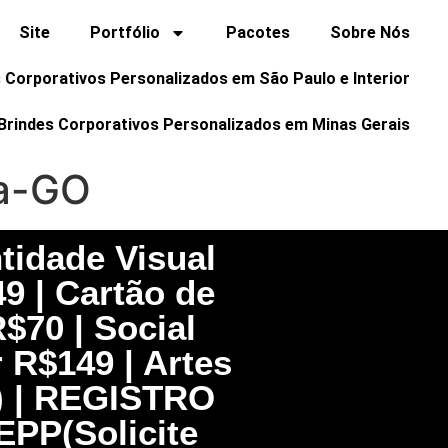
Site
Portfólio
Pacotes
Sobre Nós
 Corporativos Personalizados em São Paulo e Interior
Brindes Corporativos Personalizados em Minas Gerais
ia-GO
tidade Visual
49 | Cartão de
$70 | Social
r R$149 | Artes
o) | REGISTRO
PP(Solicite