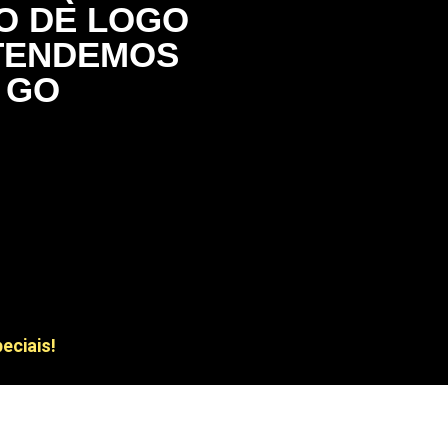
ÃO DE LOGO
ATENDEMOS
 GO
) 99708-8285
das cidades do
dias!
eciais!