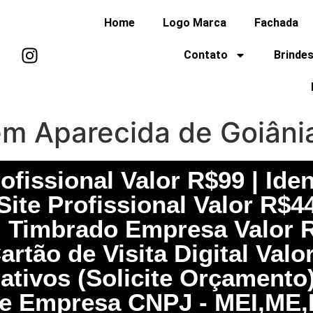
Home
Logo Marca
Fachada
Contato
Brindes
em Aparecida de Goiân
fissional Valor R$99 | Iden
Site Profissional Valor R$4
el Timbrado Empresa Valor R
rtão de Visita Digital Valo
rativos (Solicite Orçament
e Empresa CNPJ - MEI,ME,E