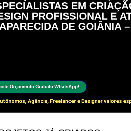
SPECIALISTAS EM CRIAÇ
ESIGN PROFISSIONAL E 
APARECIDA DE GOIÂNIA –
hatsApp: (11) 95311-1503 | (71
iços Online e Entrega para to
nalmente 24 Horas/Dia todos os 
icite Orçamento Gratuito WhatsApp!
utônomos, Agência, Freelancer e Designer valores esp