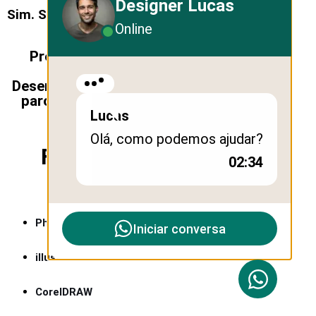
Designer Lucas
Sim. Seguimento Nº 29
Online
Profissionais Freelancer ou
Agência de Design e
Desenvolvimento Web? Fazemos
parceria preço com Desconto
nos Serviços.
Lucas
Olá, como podemos ajudar?
Ferramentas Tools que
02:34
Utilizamos:
Photoshop
Iniciar conversa
illustrator
CorelDRAW