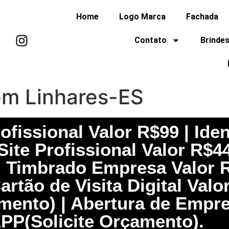
Home
Logo Marca
Fachada
Contato
Brindes
em Linhares-ES
fissional Valor R$99 | Iden
Site Profissional Valor R$4
el Timbrado Empresa Valor R
rtão de Visita Digital Valo
çamento) | Abertura de Empr
PP(Solicite Orçamento).