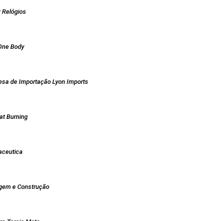
 Relógios
One Body
esa de Importação Lyon Imports
at Burning
aceutica
agem e Construção