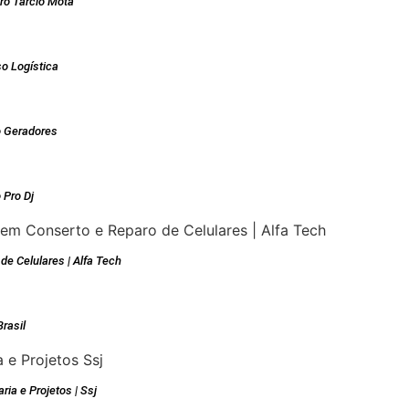
iro Tarcio Mota
o Logística
 Geradores
 Pro Dj
de Celulares | Alfa Tech
Brasil
ria e Projetos | Ssj