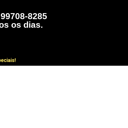
) 99708-8285
os os dias.
eciais!