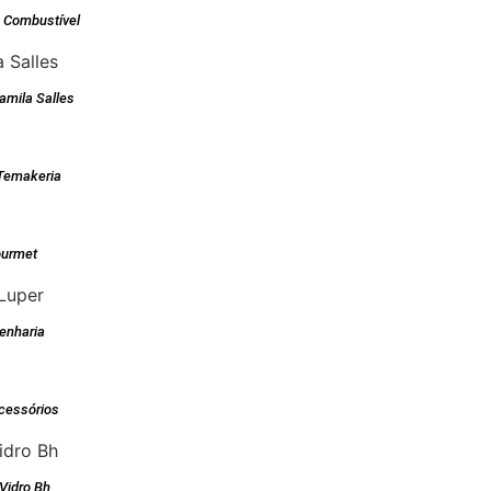
e Combustível
Camila Salles
Temakeria
ourmet
enharia
cessórios
 Vidro Bh