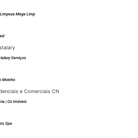
e Limpeza Mega Limp
red
talary Serviços
o Moinho
ria | Cn Imóveis
ons Spa