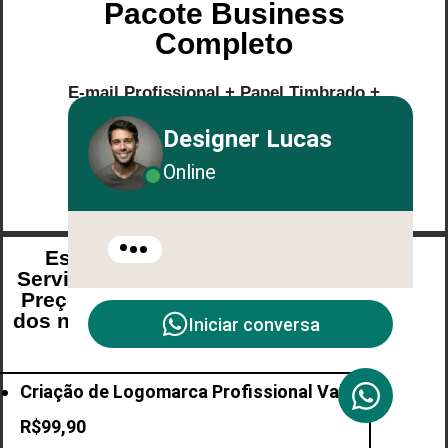
Pacote Business
Completo
E-mail Profissional + Papel Timbrado +
Apresentação PDF
Designer Lucas
Online
Esses são alguns dos
Serviços que Fazemos e os
Preços Promocionais.Qual
dos nossos Serviços deseja
Iniciar conversa
Fazer?
Criação de Logomarca Profissional Valor:
R$99,90