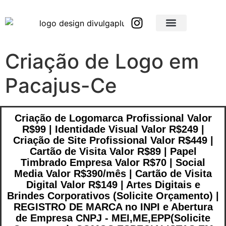
Brindes Corporativos Personalizados em São Paulo e Interior
Brindes Corporativos Personalizados em Minas Gerais
Criação de Logo em
Pacajus-Ce
Criação de Logomarca Profissional Valor
R$99 | Identidade Visual Valor R$249 |
Criação de Site Profissional Valor R$449 |
Cartão de Visita Valor R$89 | Papel
Timbrado Empresa Valor R$70 | Social
Media Valor R$390/mês | Cartão de Visita
Digital Valor R$149 | Artes Digitais e
Brindes Corporativos (Solicite Orçamento) |
REGISTRO DE MARCA no INPI e Abertura
de Empresa CNPJ - MEI,ME,EPP(Solicite