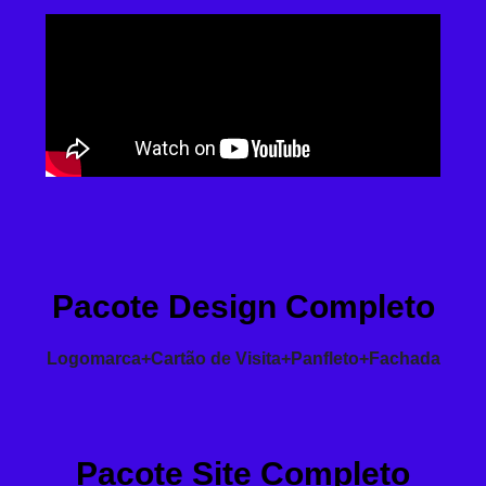
Pacote Design Completo
Logomarca+Cartão de Visita+Panfleto+Fachada
Pacote Site Completo