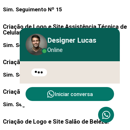
Sim. Seguimento Nº 15
Criação de Logo e Site Assistência Técnica de
Celular:
Designer Lucas
Sim. Seguimento Nº 16
Online
Criação de Logo e Site Móveis Planejados:
Sim. Seguimento Nº 17
Criação de Logo e Site Barbearia:
Iniciar conversa
Sim. Seguimento Nº 18
Criação de Logo e Site Salão de Beleza: