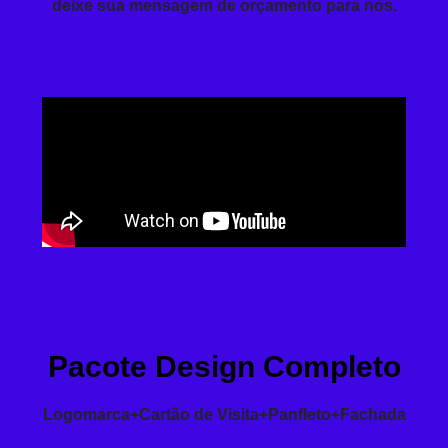
deixe sua mensagem de orçamento para nós.
Pacote Design Completo
Logomarca+Cartão de Visita+Panfleto+Fachada