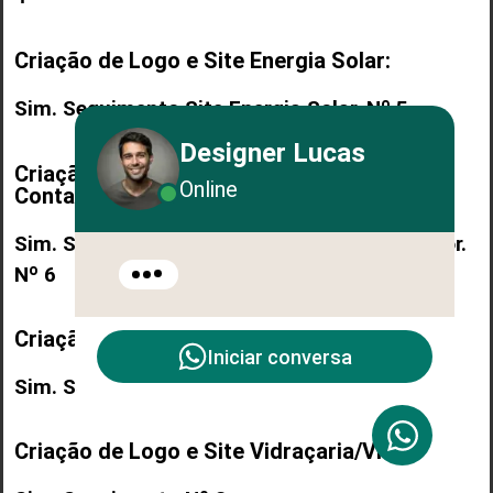
Criação de Logo e Site Energia Solar:
Sim. Seguimento Site Energia Solar. Nº 5
Designer Lucas
Criação de Logo e Site
Online
Contabilidade/Contador:
Sim. Seguimento Site Contabilidade/Contador.
Nº 6
Criação de Logo e Site Nutricionista:
Iniciar conversa
Sim. Seguimento Nº 7
Criação de Logo e Site Vidraçaria/Vidro: