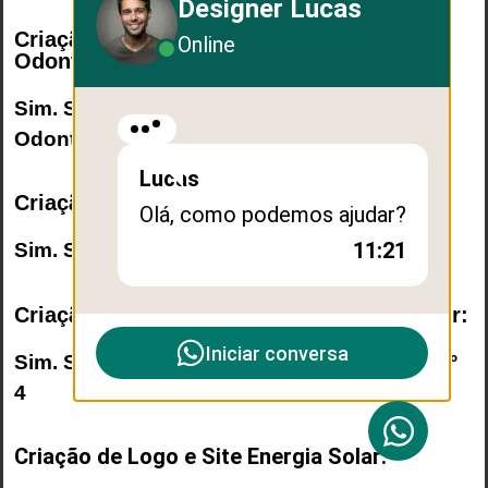
Designer Lucas
Criação de Logo e Site
Online
Odontologia/Dentista:
Sim. Seguimento
Site
Odontologia/Dentista
. Nº 2
Lucas
Criação de Logo e Site Engenharia Civil:
Olá, como podemos ajudar?
11:21
Sim. Seguimento
Site Engenharia Civil
. Nº 3
Criação de Logo e Site Imobiliária/Corretor:
Iniciar conversa
Sim. Seguimento
Site Imobiliária/Corretor
. Nº
4
Criação de Logo e Site Energia Solar: