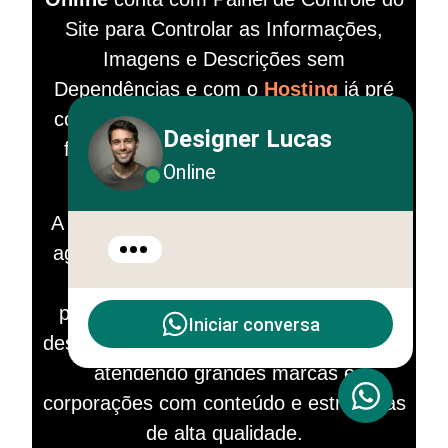
Site para Controlar as Informações,
Imagens e Descrições sem
Dependências e com o
Hosting
já pré
configurado para hospedar o site mais
Designer Lucas
facilmente. Completos e Exclusivos.
Online
Sites, Portfólio e Outros.
A Divulga Plux WebSites Design é uma
agência de social media brasileira com
mais de 13 anos de conhecimento
prático e competência. A empresa se
Iniciar conversa
destaca no setor de comunicação digital,
atendendo grandes marcas e
corporações com conteúdo e estratégias
de alta qualidade.