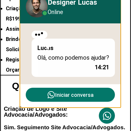
Designer Lucas
Criação de E-mail
Profissional Valor:
Online
R$199,90
Assinatura de E-mail: Solicite Orçamento
Brindes Personalizados para Empresas:
Lucas
Solicite Orçamento
Olá, como podemos ajudar?
Registro de Marca no INPI: Solicite
14:21
Orçamento
Qual é o seguimento de
negócio do site?
Iniciar conversa
Criação de Logo e Site
Advocacia/Advogados:
Sim. Seguimento
Site Advocacia/Advogados
.