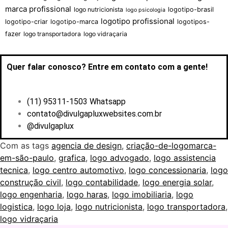
marca profissional
logo nutricionista
logotipo-brasil
logo psicologia
logotipo profissional
logotipo-criar
logotipo-marca
logotipos-
fazer
logo transportadora
logo vidraçaria
Quer falar conosco? Entre em contato com a gente!
(11) 95311-1503 Whatsapp
contato@divulgapluxwebsites.com.br
@divulgaplux
Com as tags
agencia de design
,
criação-de-logomarca-
em-são-paulo
,
grafica
,
logo advogado
,
logo assistencia
tecnica
,
logo centro automotivo
,
logo concessionaria
,
logo
construção civil
,
logo contabilidade
,
logo energia solar
,
logo engenharia
,
logo haras
,
logo imobiliaria
,
logo
logistica
,
logo loja
,
logo nutricionista
,
logo transportadora
,
logo vidraçaria