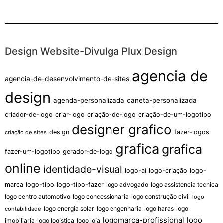
Design Website-Divulga Plux Design
agencia de
agencia-de-desenvolvimento-de-sites
design
agenda-personalizada
caneta-personalizada
criador-de-logo
criar-logo
criação-de-logo
criação-de-um-logotipo
designer grafico
design
fazer-logos
criação de sites
grafica
grafica
fazer-um-logotipo
gerador-de-logo
online
identidade-visual
logo-aí
logo-criação
logo-
marca
logo-tipo
logo-tipo-fazer
logo advogado
logo assistencia tecnica
logo centro automotivo
logo concessionaria
logo construção civil
logo
logo energia solar
logo engenharia
logo haras
logo
contabilidade
logomarca-profissional
logo
imobiliaria
logo logistica
logo loja