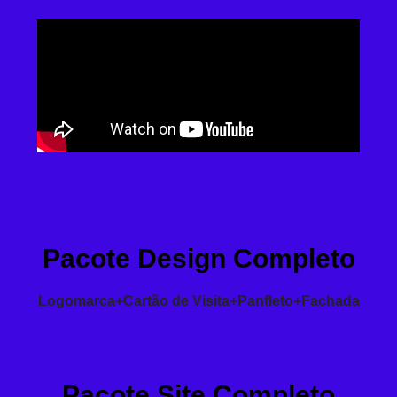
Pacote Design Completo
Logomarca+Cartão de Visita+Panfleto+Fachada
Pacote Site Completo