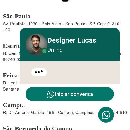
São Paulo
Av. Paulista, 1230 - Bela Vista - São Paulo - SP, Cep: 01310-
100
Designer Lucas
Escritório Curitiba
Online
R. Gen. Mário Tourinho, 1746 - Bigorrilho - Curitiba - PR, Cep:
80740-000
Feira de Santana
R. Leolinda Bacelar Lima, 670 - 1° andar - Centro, Feira de
Santana - BA, 44001-248
Iniciar conversa
Campinas
R. Dr. Antônio Galízia, 155 - Cambuí, Campinas - SP, 13024-510
São Bernardo do Campo