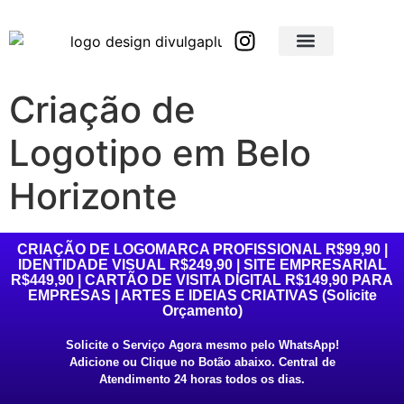
Brindes Corporativos Personalizados em São Paulo e Interior
Brindes Corporativos Personalizados em Minas Gerais
Criação de
Logotipo em Belo
Horizonte
CRIAÇÃO DE LOGOMARCA PROFISSIONAL R$99,90 |
IDENTIDADE VISUAL R$249,90 | SITE EMPRESARIAL
R$449,90 | CARTÃO DE VISITA DIGITAL R$149,90 PARA
EMPRESAS | ARTES E IDEIAS CRIATIVAS (Solicite
Orçamento)
Solicite o Serviço Agora mesmo pelo WhatsApp!
Adicione ou Clique no Botão abaixo. Central de
Atendimento 24 horas todos os dias.