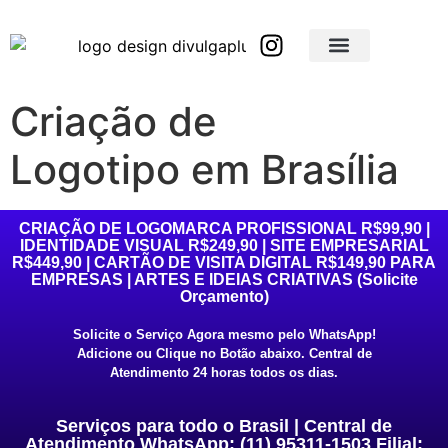
Brindes Corporativos Personalizados em São Paulo e Interior
Brindes Corporativos Personalizados em Minas Gerais
Criação de
Logotipo em Brasília
CRIAÇÃO DE LOGOMARCA PROFISSIONAL R$99,90 |
IDENTIDADE VISUAL R$249,90 | SITE EMPRESARIAL
R$449,90 | CARTÃO DE VISITA DIGITAL R$149,90 PARA
EMPRESAS | ARTES E IDEIAS CRIATIVAS (Solicite
Orçamento)
Solicite o Serviço Agora mesmo pelo WhatsApp!
Adicione ou Clique no Botão abaixo. Central de
Atendimento 24 horas todos os dias.
Serviços para todo o Brasil | Central de
Atendimento WhatsApp: (11) 95311-1503 Filial: