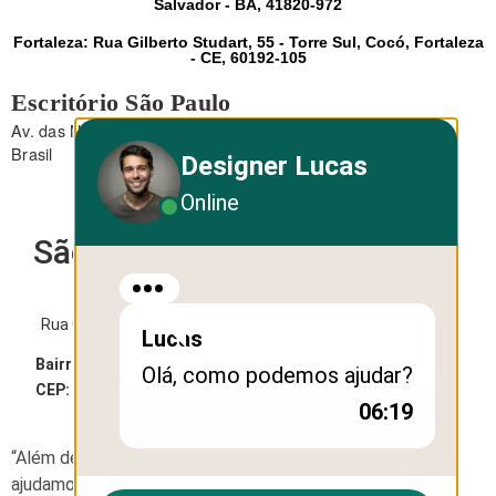
Salvador - BA, 41820-972
Fortaleza: Rua Gilberto Studart, 55 - Torre Sul, Cocó, Fortaleza
- CE, 60192-105
Escritório São Paulo
Av. das Nações Unidas, 12.495 - Brooklin - São Paulo - SP -
Brasil
Designer Lucas
Online
São Paulo
Rua George Ohm, 230 - Torre B
Lucas
Bairro:
Cidade Monções
Olá, como podemos ajudar?
CEP:
04576-020
06:19
“Além de soluções de design e webdesign, também
ajudamos empresas com
Brindes Corporativos