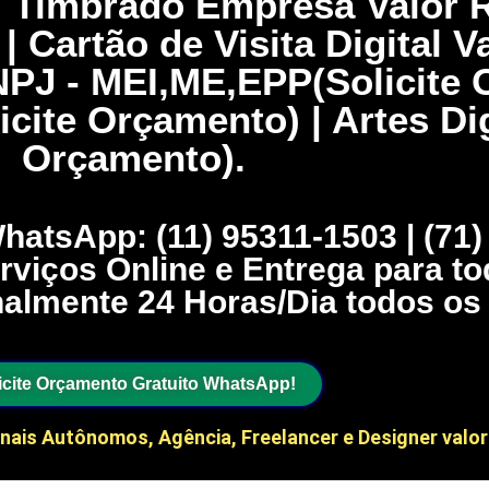
el Timbrado Empresa Valor R
 Cartão de Visita Digital V
PJ - MEI,ME,EPP(Solicite 
cite Orçamento) | Artes Digi
Orçamento).
hatsApp: (11) 95311-1503 | (71
iços Online e Entrega para to
nalmente 24 Horas/Dia todos os 
icite Orçamento Gratuito WhatsApp!
onais Autônomos, Agência, Freelancer e Designer valor