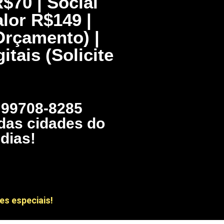
$70 | Social
alor R$149 |
Orçamento) |
tais (Solicite
) 99708-8285
das cidades do
dias!
es especiais!