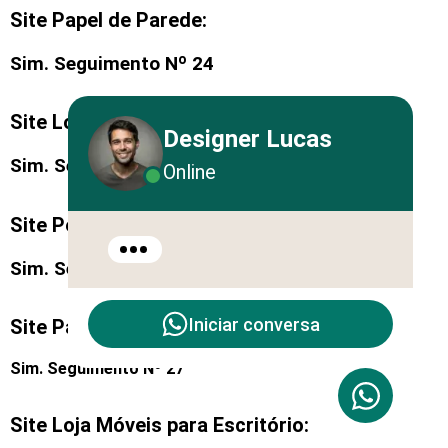
Site Papel de Parede:
Sim. Seguimento Nº 24
Site Loja Auto Peças:
Designer Lucas
Sim. Seguimento Nº 25
Online
Site Persianas:
Sim. Seguimento Nº 26
Iniciar conversa
Site Paisagismo e Jardinagem:
Sim. Seguimento Nº 27
Site Loja Móveis para Escritório: