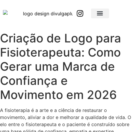
Brindes Corporativos Personalizados em São Paulo e Interior
Brindes Corporativos Personalizados em Minas Gerais
Criação de Logo para
Fisioterapeuta: Como
Gerar uma Marca de
Confiança e
Movimento em 2026
A fisioterapia é a arte e a ciência de restaurar o
movimento, aliviar a dor e melhorar a qualidade de vida. O
elo entre o fisioterapeuta e o paciente é construído sobre
uma base sólida de confiança, empatia e expertise