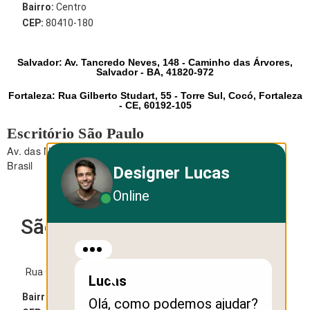
Bairro:
Centro
CEP:
80410-180
Salvador: Av. Tancredo Neves, 148 - Caminho das Árvores,
Salvador - BA, 41820-972
Fortaleza: Rua Gilberto Studart, 55 - Torre Sul, Cocó, Fortaleza
- CE, 60192-105
Escritório São Paulo
Av. das Nações Unidas, 12.495 - Brooklin - São Paulo - SP -
Brasil
Designer Lucas
Online
São Paulo
Rua George Ohm, 230 - Torre B
Lucas
Bairro:
Cidade Monções
Olá, como podemos ajudar?