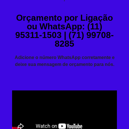
Orçamento por Ligação
ou WhatsApp: (11)
95311-1503 | (71) 99708-
8285
Adicione o número WhatsApp corretamente e
deixe sua mensagem de orçamento para nós.