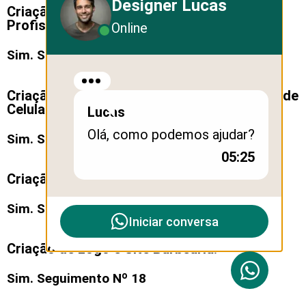
Designer Lucas
Criação de Logo e Site Consultoria
Profissional:
Online
Sim. Seguimento Nº 15
Criação de Logo e Site Assistência Técnica de
Celular:
Lucas
Olá, como podemos ajudar?
Sim. Seguimento Nº 16
05:25
Criação de Logo e Site Móveis Planejados:
Sim. Seguimento Nº 17
Iniciar conversa
Criação de Logo e Site Barbearia:
Sim. Seguimento Nº 18