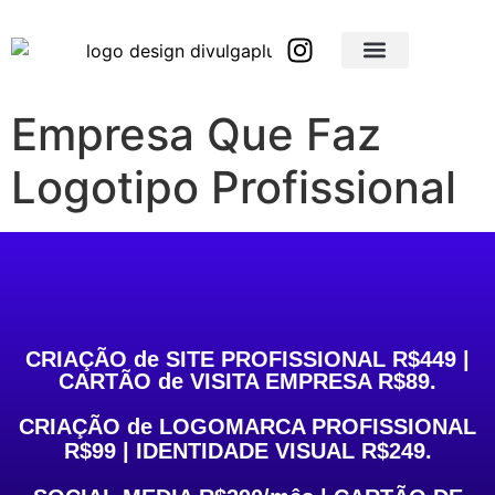
Brindes Corporativos Personalizados em São Paulo e Interior
Brindes Corporativos Personalizados em Minas Gerais
Empresa Que Faz
Logotipo Profissional
criacao de site em sao paulo-
sp,criacao de logotipo em sao paulo-
sp,identidade visual em sao paulo-sp
CRIAÇÃO de SITE PROFISSIONAL R$449 |
CARTÃO de VISITA EMPRESA R$89.
CRIAÇÃO de LOGOMARCA PROFISSIONAL
R$99 | IDENTIDADE VISUAL R$249.