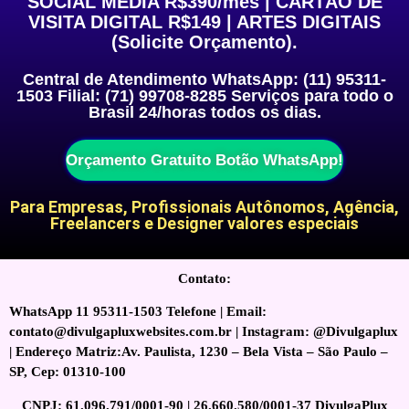
SOCIAL MEDIA R$390/mês | CARTÃO DE
VISITA DIGITAL R$149 | ARTES DIGITAIS
(Solicite Orçamento).
Central de Atendimento WhatsApp: (11) 95311-
1503 Filial: (71) 99708-8285 Serviços para todo o
Brasil 24/horas todos os dias.
Orçamento Gratuito Botão WhatsApp!
Para Empresas, Profissionais Autônomos, Agência,
Freelancers e Designer valores especiais
Contato:
WhatsApp 11 95311-1503 Telefone | Email:
contato@divulgapluxwebsites.com.br | Instagram: @Divulgaplux
| Endereço Matriz:Av. Paulista, 1230 – Bela Vista – São Paulo –
SP, Cep: 01310-100
CNPJ: 61.096.791/0001-90 | 26.660.580/0001-37 DivulgaPlux