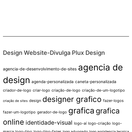
Design Website-Divulga Plux Design
agencia de
agencia-de-desenvolvimento-de-sites
design
agenda-personalizada
caneta-personalizada
criador-de-logo
criar-logo
criação-de-logo
criação-de-um-logotipo
designer grafico
design
fazer-logos
criação de sites
grafica
grafica
fazer-um-logotipo
gerador-de-logo
online
identidade-visual
logo-aí
logo-criação
logo-
marca
logo-tipo
logo-tipo-fazer
logo advogado
logo assistencia tecnica