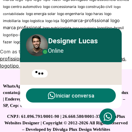
logo centro automotivo
logo concessionaria
logo construção civil
logo
logo energia solar
logo engenharia
logo haras
logo
contabilidade
logomarca-profissional
logo
imobiliaria
logo logistica
logo loja
marca profissional
logo nutricionista
logotipo-brasil
logo psicologia
logotipo profissional
logotipo-criar
logotipo-marca
logotipos-
Designer Lucas
fazer
logo transportadora
logo vidraçaria
Online
Com as tags
logo marca profissional
,
logomarca-
profissional
,
logomarca-profissional-em-lauro de freitas
,
logotipo profissional
Contato:
WhatsApp 11 95311-1503 Telefone | Email:
contato@divulgapluxwebsites.com.br | Instagram: @Divulgaplux
Iniciar conversa
| Endereço Matriz:Av. Paulista, 1230 – Bela Vista – São Paulo –
SP, Cep: 01310-100
CNPJ: 61.096.791/0001-90 | 26.660.580/0001-37 DivulgaPlux
Websites Designer | Copyright © 2012-2026 All Rights Reserved
– Developed by Divulga Plux Design WebSites