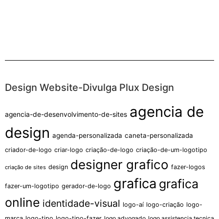
Design Website-Divulga Plux Design
agencia de
agencia-de-desenvolvimento-de-sites
design
agenda-personalizada
caneta-personalizada
criador-de-logo
criar-logo
criação-de-logo
criação-de-um-logotipo
designer grafico
design
fazer-logos
criação de sites
grafica
grafica
fazer-um-logotipo
gerador-de-logo
online
identidade-visual
logo-aí
logo-criação
logo-
marca
logo-tipo
logo-tipo-fazer
logo advogado
logo assistencia tecnica