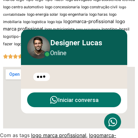
logo centro automotivo
logo concessionaria
logo construção civil
logo
logo energia solar
logo engenharia
logo haras
logo
contabilidade
logomarca-profissional
logo
imobiliaria
logo logistica
logo loja
marca profissional
logo nutricionista
logotipo-brasil
logo psicologia
logotipo profissional
logotipo-criar
logotipo-marca
logotipos-
Designer Lucas
fazer
logo transportadora
logo vidraçaria
Online
Iniciar conversa
Com as tags
logo marca profissional
,
logomarca-