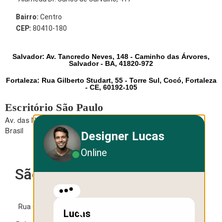
Bairro:
Centro
CEP:
80410-180
Salvador: Av. Tancredo Neves, 148 - Caminho das Árvores,
Salvador - BA, 41820-972
Fortaleza: Rua Gilberto Studart, 55 - Torre Sul, Cocó, Fortaleza
- CE, 60192-105
Escritório São Paulo
Av. das Nações Unidas, 12.495 - Brooklin - São Paulo - SP -
Brasil
Designer Lucas
Online
São Paulo
Rua George Ohm, 230 - Torre B
Lucas