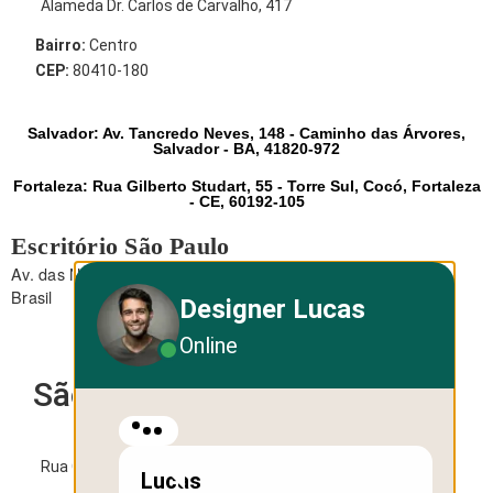
Alameda Dr. Carlos de Carvalho, 417
Bairro:
Centro
CEP:
80410-180
Salvador: Av. Tancredo Neves, 148 - Caminho das Árvores,
Salvador - BA, 41820-972
Fortaleza: Rua Gilberto Studart, 55 - Torre Sul, Cocó, Fortaleza
- CE, 60192-105
Escritório São Paulo
Av. das Nações Unidas, 12.495 - Brooklin - São Paulo - SP -
Brasil
Designer Lucas
Online
São Paulo
Rua George Ohm, 230 - Torre B
Lucas