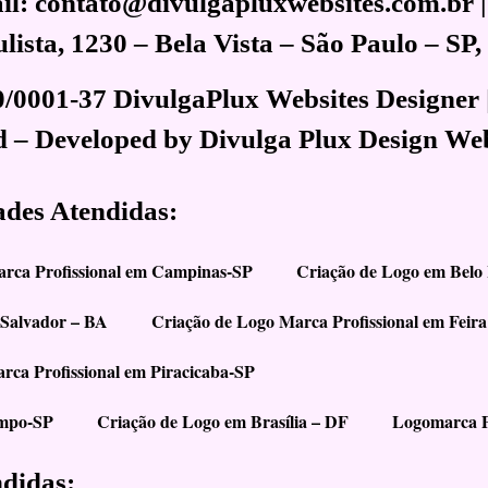
l: contato@divulgapluxwebsites.com.br |
ista, 1230 – Bela Vista – São Paulo – SP
0/0001-37 DivulgaPlux Websites Designer 
d – Developed by Divulga Plux Design We
ades Atendidas:
arca Profissional em Campinas-SP
Criação de Logo em Belo
 Salvador – BA
Criação de Logo Marca Profissional em Feir
rca Profissional em Piracicaba-SP
ampo-SP
Criação de Logo em Brasília – DF
Logomarca P
ndidas: