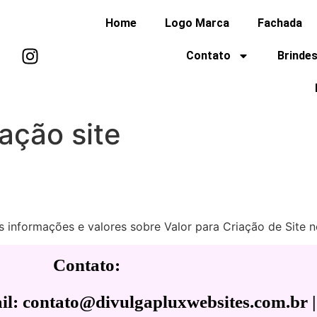
Home
Logo Marca
Fachada
Contato
Brindes
iação site
 informações e valores sobre Valor para Criação de Site no B
Contato:
l: contato@divulgapluxwebsites.com.br |