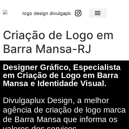
Brindes Corporativos Personalizados em São Paulo e Interior
Brindes Corporativos Personalizados em Minas Gerais
Criação de Logo em
Barra Mansa-RJ
Designer Gráfico, Especialista
em Criação de Logo em Barra
Mansa e Identidade Visual.
Divulgaplux Design, a melhor
agência de criação de logo marca
de Barra Mansa que informa os
valores dos serviços.