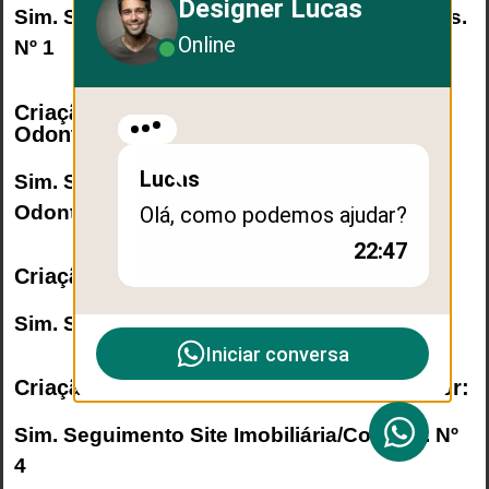
Designer Lucas
Sim. Seguimento
Site Advocacia/Advogados
.
Online
Nº 1
Criação de Logo e Site
Odontologia/Dentista:
Lucas
Sim. Seguimento
Site
Odontologia/Dentista
. Nº 2
Olá, como podemos ajudar?
22:47
Criação de Logo e Site Engenharia Civil:
Sim. Seguimento
Site Engenharia Civil
. Nº 3
Iniciar conversa
Criação de Logo e Site Imobiliária/Corretor:
Sim. Seguimento
Site Imobiliária/Corretor
. Nº
4