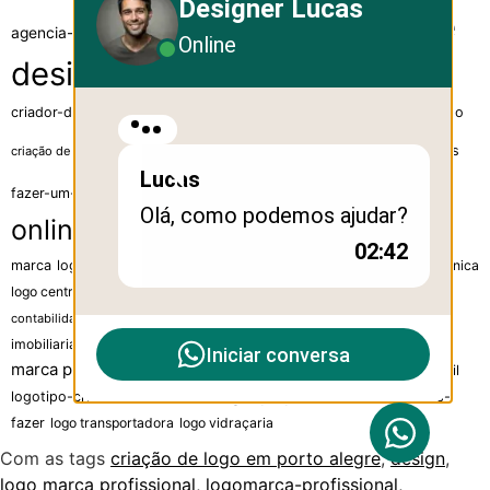
Designer Lucas
agencia de
agencia-de-desenvolvimento-de-sites
Online
design
agenda-personalizada
caneta-personalizada
criador-de-logo
criar-logo
criação-de-logo
criação-de-um-logotipo
designer grafico
design
fazer-logos
criação de sites
Lucas
grafica
grafica
fazer-um-logotipo
gerador-de-logo
Olá, como podemos ajudar?
online
identidade-visual
logo-aí
logo-criação
logo-
02:42
marca
logo-tipo
logo-tipo-fazer
logo advogado
logo assistencia tecnica
logo centro automotivo
logo concessionaria
logo construção civil
logo
logo energia solar
logo engenharia
logo haras
logo
contabilidade
logomarca-profissional
logo
imobiliaria
logo logistica
logo loja
Iniciar conversa
marca profissional
logo nutricionista
logotipo-brasil
logo psicologia
logotipo profissional
logotipo-criar
logotipo-marca
logotipos-
fazer
logo transportadora
logo vidraçaria
Com as tags
criação de logo em porto alegre
,
design
,
logo marca profissional
,
logomarca-profissional
,