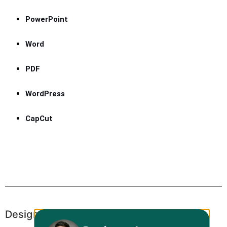
PowerPoint
Word
PDF
WordPress
CapCut
Design Website-Divulga Plux Design