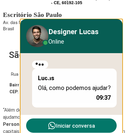
- CE, 60192-105
Escritório São Paulo
Av. das Nações Unidas, 12.495 - Brooklin - São Paulo - SP -
Brasil
Designer Lucas
Online
São Paulo
Rua George Ohm, 230 - Torre B
Lucas
Bairro:
Cidade Monções
Olá, como podemos ajudar?
CEP:
04576-020
09:37
“Além de soluções de design e webdesign, também
ajudamos empresas com
Brindes Corporativos
Personalizados que no Brasil entregamos
em
Iniciar conversa
capitais,regiões metropolitanas e em todos interiores com