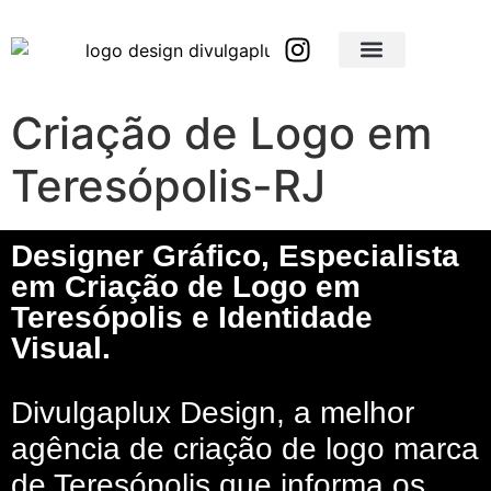
Brindes Corporativos Personalizados em São Paulo e Interior
Brindes Corporativos Personalizados em Minas Gerais
Criação de Logo em
Teresópolis-RJ
Designer Gráfico, Especialista
em Criação de Logo em
Teresópolis e Identidade
Visual.
Divulgaplux Design, a melhor
agência de criação de logo marca
de Teresópolis que informa os