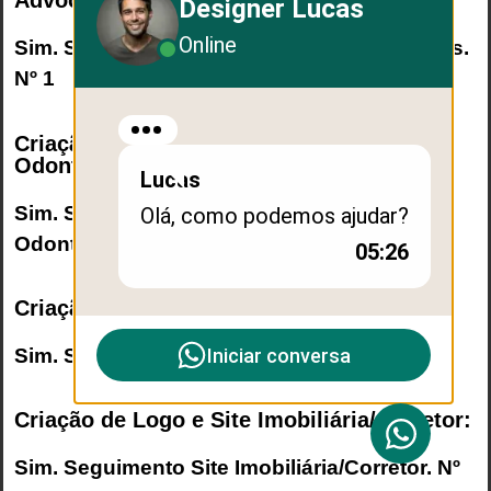
Advocacia/Advogados:
Designer Lucas
Online
Sim. Seguimento
Site Advocacia/Advogados
.
Nº 1
Criação de Logo e Site
Odontologia/Dentista:
Lucas
Sim. Seguimento
Site
Olá, como podemos ajudar?
Odontologia/Dentista
. Nº 2
05:26
Criação de Logo e Site Engenharia Civil:
Iniciar conversa
Sim. Seguimento
Site Engenharia Civil
. Nº 3
Criação de Logo e Site Imobiliária/Corretor:
Sim. Seguimento
Site Imobiliária/Corretor
. Nº