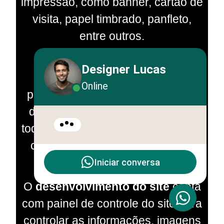
impressão, como banner, cartão de
visita, papel timbrado, panfleto,
entre outros.
Criação da
logo marca
Designer Lucas
empresarial profissional
e
Online
personalizada conta com o envio
dos arquivos para impressão de
todo material gráfico, como banner,
cartão de visita, papel timbrado,
panfleto, entre outros.
Iniciar conversa
O
desenvolvimento do site
conta
com painel de controle do site para
controlar as informações, imagens