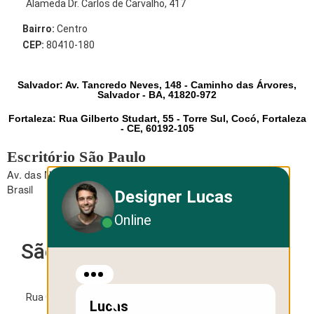
Alameda Dr. Carlos de Carvalho, 417
Bairro:
Centro
CEP:
80410-180
Salvador: Av. Tancredo Neves, 148 - Caminho das Árvores,
Salvador - BA, 41820-972
Fortaleza: Rua Gilberto Studart, 55 - Torre Sul, Cocó, Fortaleza
- CE, 60192-105
Escritório São Paulo
Av. das Nações Unidas, 12.495 - Brooklin - São Paulo - SP -
Brasil
Designer Lucas
Online
São Paulo
Rua George Ohm, 230 - Torre B
Lucas