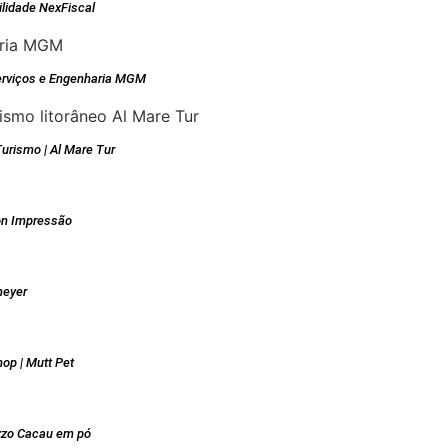
lidade NexFiscal
erviços e Engenharia MGM
urismo | Al Mare Tur
ion Impressão
meyer
op | Mutt Pet
zzo Cacau em pó