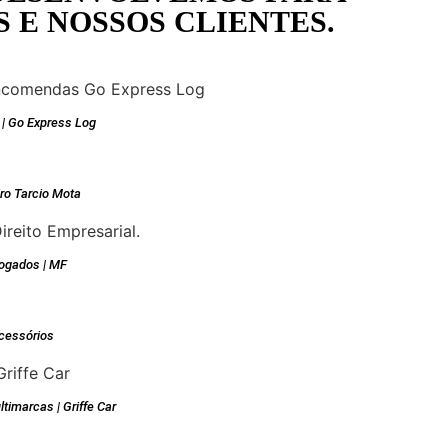
 E NOSSOS CLIENTES.
 | Go Express Log
iro Tarcio Mota
ogados | MF
cessórios
timarcas | Griffe Car