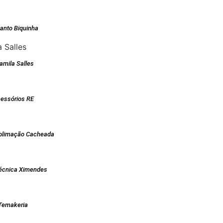
anto Biquinha
Camila Salles
essórios RE
ublimação Cacheada
Técnica Ximendes
Temakeria