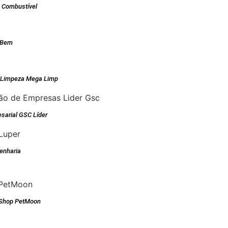
e Combustível
dBem
e Limpeza Mega Limp
sarial GSC Líder
enharia
 Shop PetMoon