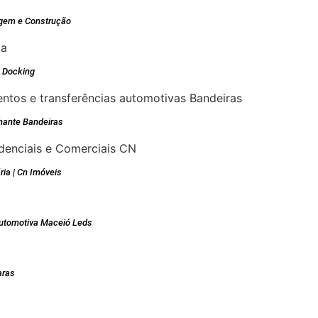
agem e Construção
 Docking
hante Bandeiras
ria | Cn Imóveis
utomotiva Maceió Leds
aras