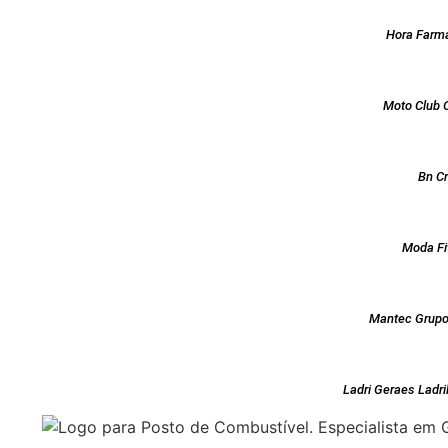
Hora Farm
Moto Club 
Bn C
Moda Fi
Mantec Grupo
Ladri Geraes Ladri