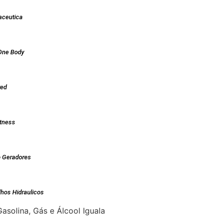
aceutica
One Body
red
tness
 Geradores
lhos Hidraulicos